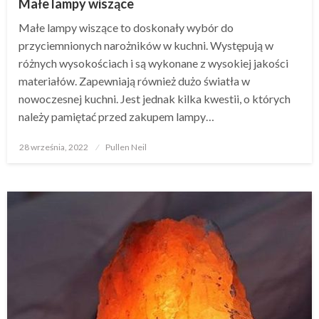
Małe lampy wiszące
Małe lampy wiszące to doskonały wybór do
przyciemnionych narożników w kuchni. Występują w
różnych wysokościach i są wykonane z wysokiej jakości
materiałów. Zapewniają również dużo światła w
nowoczesnej kuchni. Jest jednak kilka kwestii, o których
należy pamiętać przed zakupem lampy…
Opublikowane
28 września, 2022
Pullen Neil
w