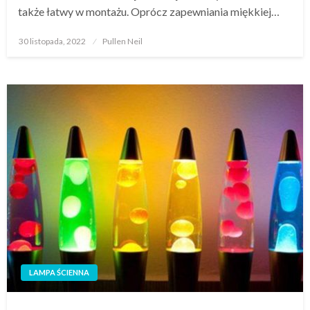
także łatwy w montażu. Oprócz zapewniania miękkiej…
Opublikowane
30 listopada, 2022
Pullen Neil
w
LAMPA ŚCIENNA