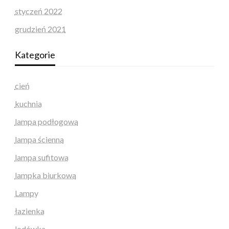
styczeń 2022
grudzień 2021
Kategorie
cień
kuchnia
lampa podłogowa
lampa ścienna
lampa sufitowa
lampka biurkowa
Lampy
łazienka
lodówka