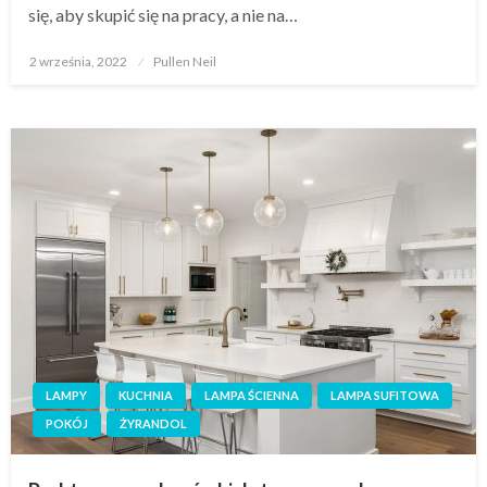
się, aby skupić się na pracy, a nie na…
Opublikowane
2 września, 2022
Pullen Neil
w
LAMPY
KUCHNIA
LAMPA ŚCIENNA
LAMPA SUFITOWA
POKÓJ
ŻYRANDOL