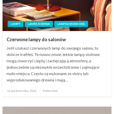
LAMPY
LAMPA ŚCIENNA
LAMPKA BIURKOWA
Czerwone lampy do salonów
Jeśli szukasz czerwonych lamp do swojego salonu, to
dobrze trafiłeś. Te nowoczesne, lekkie lampy stołowe
mogą stworzyć ciepłą i zachęcającą atmosferę, a
jednocześnie są niezwykle wszechstronne i zajmujące
mało miejsca. Często są wykonane ze skóry lub
wyprodukowanego drewna i mają…
Opublikowane
12 października, 2022
Pullen Neil
w