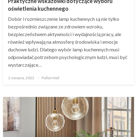
Praktyczne wskazówki dotyczące wyboru
oświetlenia kuchennego
Dobór i rozmieszczenie lamp kuchennych są nie tylko
bezpośrednio związane ze zdrowiem wzroku,
bezpieczeństwem aktywności i wydajnością pracy, ale
również wpływają na atmosferę środowiska i emocje
duchowe ludzi. Dlatego wybór lamp kuchennych musi
odpowiadać potrzebom psychologicznym ludzi, musi być
wystarczające…
Opublikowane
2 sierpnia, 2022
Pullen Neil
w