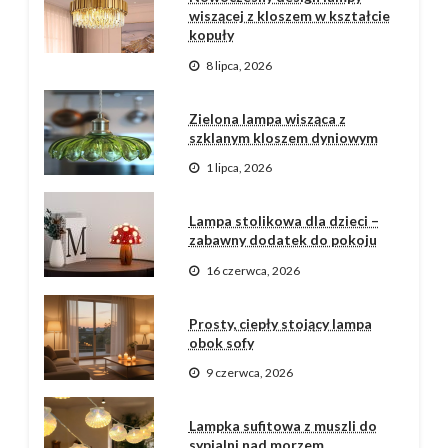
wiszącej z kloszem w kształcie
kopuły
8 lipca, 2026
Zielona lampa wisząca z
szklanym kloszem dyniowym
1 lipca, 2026
Lampa stolikowa dla dzieci –
zabawny dodatek do pokoju
16 czerwca, 2026
Prosty, ciepły stojący lampa
obok sofy
9 czerwca, 2026
Lampka sufitowa z muszli do
sypialni nad morzem