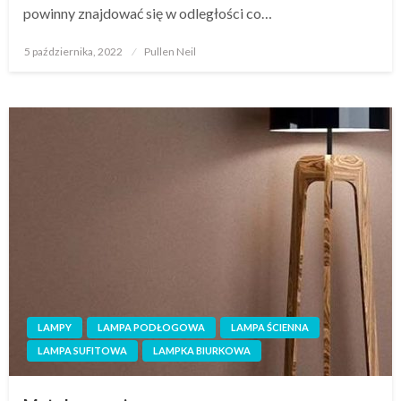
powinny znajdować się w odległości co…
Opublikowane
5 października, 2022
Pullen Neil
w
LAMPY
LAMPA PODŁOGOWA
LAMPA ŚCIENNA
LAMPA SUFITOWA
LAMPKA BIURKOWA