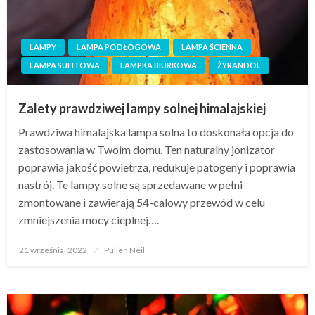
LAMPY
LAMPA PODŁOGOWA
LAMPA ŚCIENNA
LAMPA SUFITOWA
LAMPKA BIURKOWA
ŻYRANDOL
Zalety prawdziwej lampy solnej himalajskiej
Prawdziwa himalajska lampa solna to doskonała opcja do
zastosowania w Twoim domu. Ten naturalny jonizator
poprawia jakość powietrza, redukuje patogeny i poprawia
nastrój. Te lampy solne są sprzedawane w pełni
zmontowane i zawierają 54-calowy przewód w celu
zmniejszenia mocy cieplnej….
Opublikowane
21 września, 2022
Pullen Neil
w