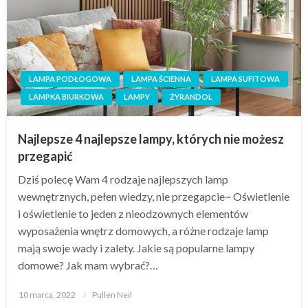
LAMPA PODŁOGOWA
LAMPA ŚCIENNA
LAMPA SUFITOWA
LAMPKA BIURKOWA
LAMPY
ŻYRANDOL
Najlepsze 4 najlepsze lampy, których nie możesz
przegapić
Dziś polecę Wam 4 rodzaje najlepszych lamp
wewnętrznych, pełen wiedzy, nie przegapcie~ Oświetlenie
i oświetlenie to jeden z nieodzownych elementów
wyposażenia wnętrz domowych, a różne rodzaje lamp
mają swoje wady i zalety. Jakie są popularne lampy
domowe? Jak mam wybrać?…
Opublikowane
10 marca, 2022
Pullen Neil
w