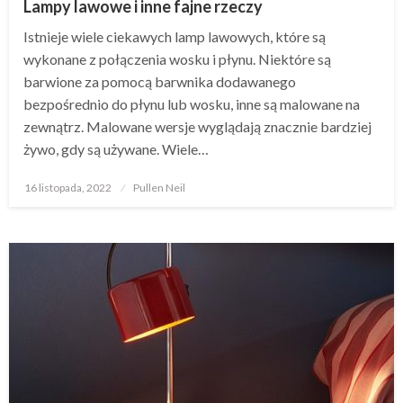
Lampy lawowe i inne fajne rzeczy
Istnieje wiele ciekawych lamp lawowych, które są
wykonane z połączenia wosku i płynu. Niektóre są
barwione za pomocą barwnika dodawanego
bezpośrednio do płynu lub wosku, inne są malowane na
zewnątrz. Malowane wersje wyglądają znacznie bardziej
żywo, gdy są używane. Wiele…
Opublikowane
16 listopada, 2022
Pullen Neil
w