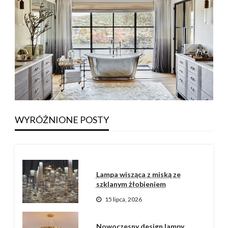
LAMPA ŚCIENNA
Oświetlenie łazienkowe:
najlepsze lusterko i kinkiet z
terakoty
WYRÓŻNIONE POSTY
Pullen Neil
3 sierpnia, 2026
Lampa wisząca z miską ze
szklanym żłobieniem
15 lipca, 2026
Nowoczesny design lampy