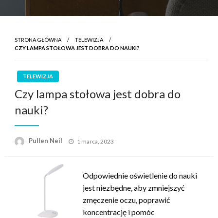
STRONA GŁÓWNA
TELEWIZJA
CZY LAMPA STOŁOWA JEST DOBRA DO NAUKI?
TELEWIZJA
Czy lampa stołowa jest dobra do
nauki?
Opublikowane
Pullen Neil
1 marca, 2023
w
Odpowiednie oświetlenie do nauki
jest niezbędne, aby zmniejszyć
zmęczenie oczu, poprawić
koncentrację i pomóc