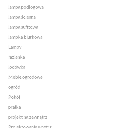
lampa podłogowa
lampa ścienna
lampa sufitowa
lampka biurkowa
Lampy
łazienka
lodówka
Meble ogrodowe
ogród
Pokój
pralka
projekt na zewnątrz
Projektowanie wnętrz