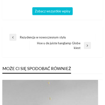
Zobacz wszystkie wpisy
Nawigacja
Rezydencja w nowoczesnym stylu
Poprzedni
wpisu
Hoe u de juiste hanglamp Globe
wpis
Następny
kiest
wpis
MOŻE CI SIĘ SPODOBAĆ RÓWNIEŻ