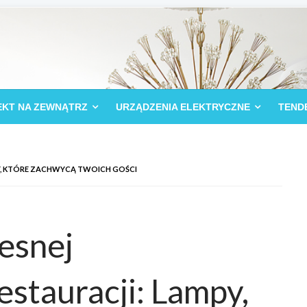
EKT NA ZEWNĄTRZ
URZĄDZENIA ELEKTRYCZNE
TEND
Y, KTÓRE ZACHWYCĄ TWOICH GOŚCI
esnej
estauracji: Lampy,