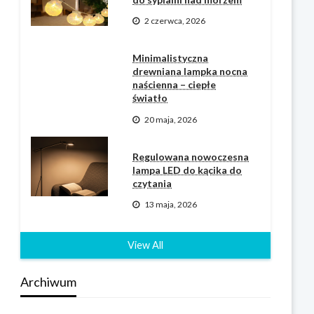
2 czerwca, 2026
Minimalistyczna
drewniana lampka nocna
naścienna – ciepłe
światło
20 maja, 2026
Regulowana nowoczesna
lampa LED do kącika do
czytania
13 maja, 2026
View All
Archiwum