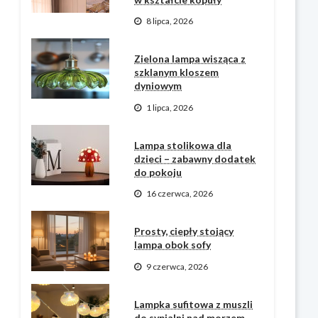
8 lipca, 2026
Zielona lampa wisząca z
szklanym kloszem
dyniowym
1 lipca, 2026
Lampa stolikowa dla
dzieci – zabawny dodatek
do pokoju
16 czerwca, 2026
Prosty, ciepły stojący
lampa obok sofy
9 czerwca, 2026
Lampka sufitowa z muszli
do sypialni nad morzem