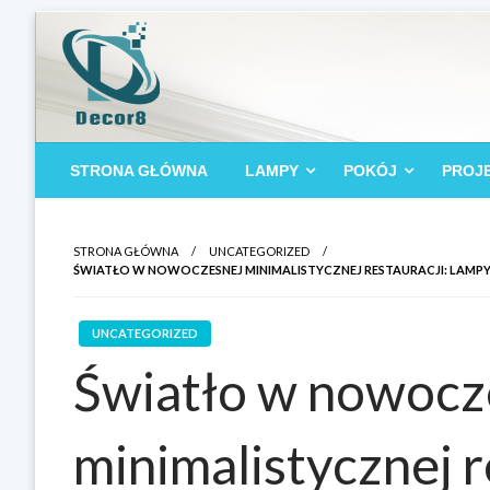
Przejdź
do
treści
najlepsza witryna do udostępniania treści
Decor8
STRONA GŁÓWNA
LAMPY
POKÓJ
PROJ
STRONA GŁÓWNA
UNCATEGORIZED
ŚWIATŁO W NOWOCZESNEJ MINIMALISTYCZNEJ RESTAURACJI: LAMP
UNCATEGORIZED
Światło w nowocz
minimalistycznej r