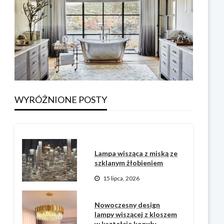
LAMPA ŚCIENNA
Oświetlenie łazienkowe:
najlepsze lusterko i kinkiet
z terakoty
WYRÓŻNIONE POSTY
Pullen Neil
3 sierpnia, 2026
Lampa wisząca z miską ze
szklanym żłobieniem
15 lipca, 2026
Nowoczesny design
lampy wiszącej z kloszem
w kształcie kopuły