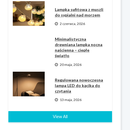
Lampka sufitowa z muszli
do sypialni nad morzem
2 czerwca, 2026
Minimalistyczna
drewniana lampka nocna
naścienna – ciepłe
światło
20 maja, 2026
Regulowana nowoczesna
lampa LED do kącika do
czytania
13 maja, 2026
View All