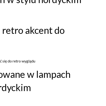
 retro akcent do
ć się do retro wyglądu
sowane w lampach
ordyckim