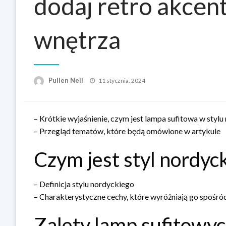
dodaj retro akcen
wnętrza
Opublikowane
Pullen Neil
11 stycznia, 2024
w
– Krótkie wyjaśnienie, czym jest lampa sufitowa w styl
– Przegląd tematów, które będą omówione w artykule
Czym jest styl nordyck
– Definicja stylu nordyckiego
– Charakterystyczne cechy, które wyróżniają go spośró
Zalety lamp sufitowyc