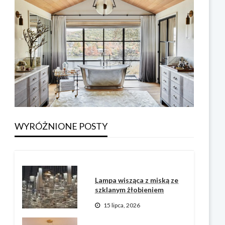
LAMPA ŚCIENNA
Oświetlenie łazienkowe:
najlepsze lusterko i kinkiet
z terakoty
WYRÓŻNIONE POSTY
Pullen Neil
3 sierpnia, 2026
Lampa wisząca z miską ze
szklanym żłobieniem
15 lipca, 2026