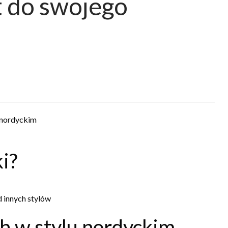
t do swojego
u nordyckim
i?
d innych stylów
h w stylu nordyckim